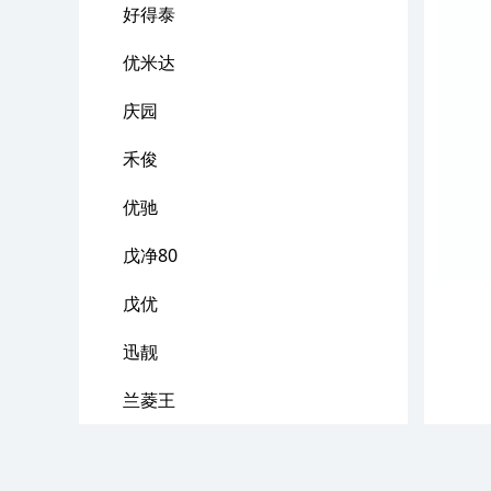
好得泰
优米达
庆园
禾俊
优驰
戊净80
戊优
迅靓
兰菱王