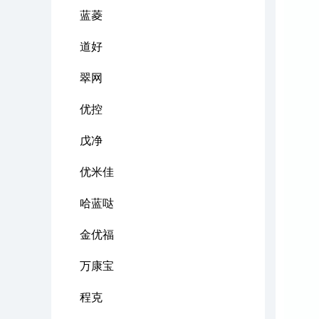
蓝菱
道好
翠网
优控
戊净
优米佳
哈蓝哒
金优福
万康宝
程克